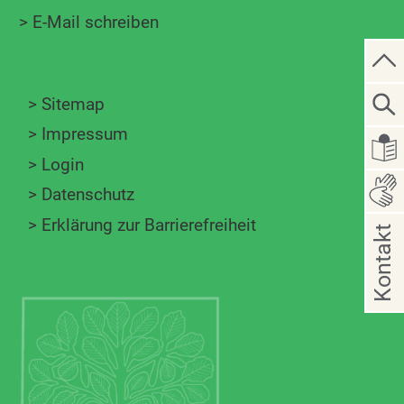
>
E-Mail schreiben
>
Sitemap
>
Impressum
>
Login
>
Datenschutz
>
Erklärung zur Barrierefreiheit
Kontakt