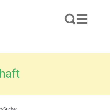
haft
xt-Suche: