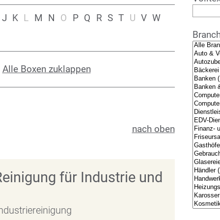
J
K
L
M
N
O
P
Q
R
S
T
U
V
W
Branc
/
Alle Boxen zuklappen
nach oben
einigung für Industrie und
dustriereinigung