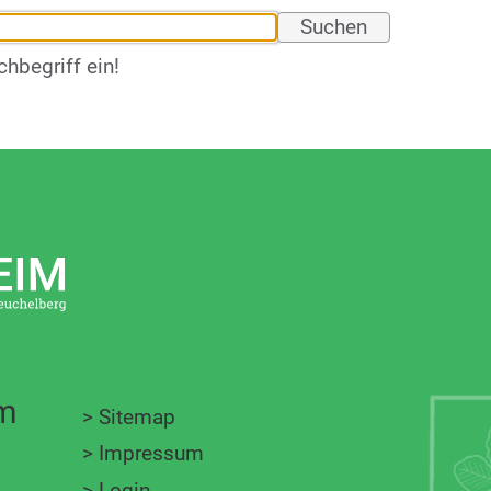
chbegriff ein!
im
>
Sitemap
>
Impressum
>
Login