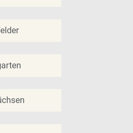
elder
garten
üchsen