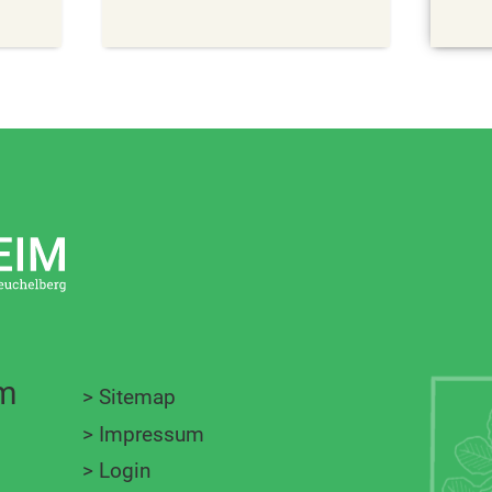
im
>
Sitemap
>
Impressum
>
Login