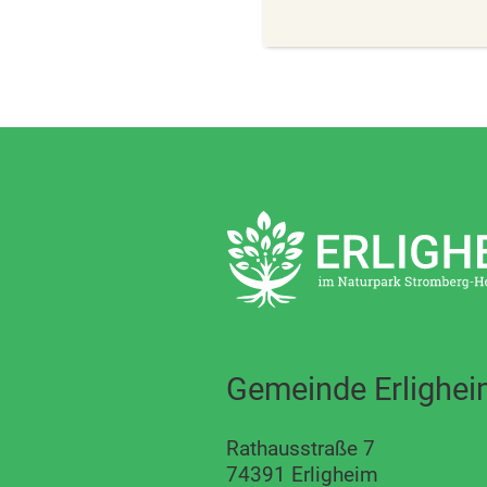
Gemeinde Erlighe
Rathausstraße 7
74391 Erligheim