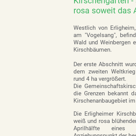
Kirschengärten -
rosa soweit das 
Westlich von Erlighei
am "Vogelsang", befind
Wald und Weinbergen ei
Kirschbäumen.
Der erste Abschnitt wur
dem zweiten Weltkrie
rund 4 ha vergrößert.
Die Gemeinschaftskirsc
die Grenzen bekannt d
Kirschenanbaugebiet im 
Die Erligheimer Kirschb
weiß und rosa blühende
Aprilhälfte eines
Anziehungspunkt der bes