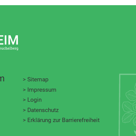
im
>
Sitemap
>
Impressum
>
Login
>
Datenschutz
>
Erklärung zur Barrierefreiheit