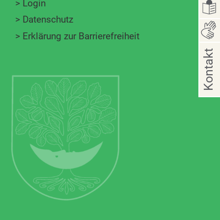
>
Login
>
Datenschutz
>
Erklärung zur Barrierefreiheit
Kontakt