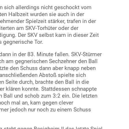
n sich allerdings nicht geschockt vom
sten Halbzeit wurden sie auch in der
ehmender Spielzeit stärker, trafen in der
iterten am SKV-Torhüter oder der
gung. Der SKV selbst kam in dieser Zeit
s gegnerische Tor.
dann in der 83. Minute fallen. SKV-Stürmer
ch am gegnerischen Sechzehner den Ball
etzte den Schuss dann aber knapp neben
anschließenden Abstoß spielte sich
n Seite durch, brachte den Ball in die
er klären konnte. Stattdessen schnappte
 Ball und schob zum 3:2 ein. Die letzten
 noch mal an, kam gegen clever
imer jedoch nur noch zu einem Schuss
teht gegen Besigheim II das letzte Spiel