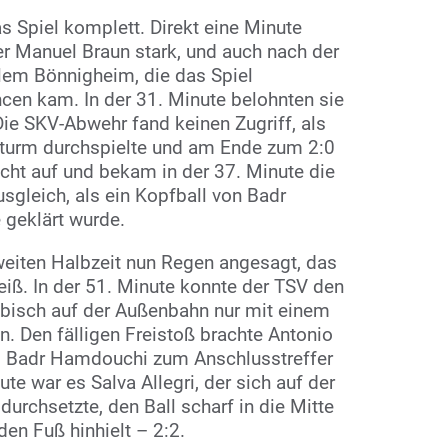
as Spiel komplett. Direkt eine Minute
er Manuel Braun stark, und auch nach der
llem Bönnigheim, die das Spiel
ncen kam. In der 31. Minute belohnten sie
Die SKV-Abwehr fand keinen Zugriff, als
Sturm durchspielte und am Ende zum 2:0
icht auf und bekam in der 37. Minute die
sgleich, als ein Kopfball von Badr
 geklärt wurde.
zweiten Halbzeit nun Regen angesagt, das
heiß. In der 51. Minute konnte der TSV den
ibisch auf der Außenbahn nur mit einem
. Den fälligen Freistoß brachte Antonio
wo Badr Hamdouchi zum Anschlusstreffer
ute war es Salva Allegri, der sich auf der
durchsetzte, den Ball scharf in die Mitte
den Fuß hinhielt – 2:2.