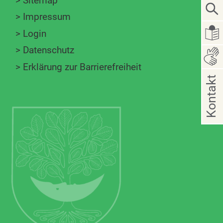
>
Sitemap
>
Impressum
>
Login
>
Datenschutz
>
Erklärung zur Barrierefreiheit
Kontakt