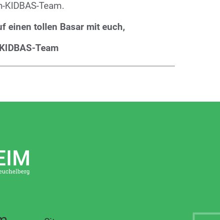
n-KIDBAS-Team.
f einen tollen Basar mit euch,
-KIDBAS-Team