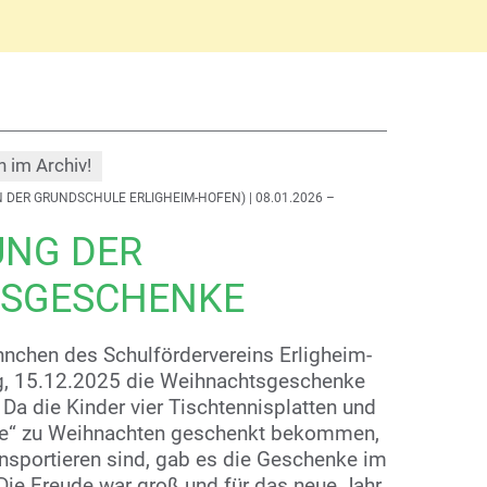
h im Archiv!
 DER GRUNDSCHULE ERLIGHEIM-HOFEN)
| 08.01.2026 –
UNG DER
SGESCHENKE
nnchen des Schulfördervereins Erligheim-
, 15.12.2025 die Weihnachtsgeschenke
 Da die Kinder vier Tischtennisplatten und
le“ zu Weihnachten geschenkt bekommen,
ansportieren sind, gab es die Geschenke im
Die Freude war groß und für das neue Jahr