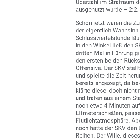
Überzahl im Strafraum d
ausgenutzt wurde – 2:2.
Schon jetzt waren die Z
der eigentlich Wahnsinn 
Schlussviertelstunde lä
in den Winkel ließ den S
dritten Mal in Führung g
den ersten beiden Rückst
Offensive. Der SKV stellt
und spielte die Zeit heru
bereits angezeigt, da b
klärte diese, doch nicht 
und trafen aus einem St
noch etwa 4 Minuten auf 
Elfmeterschießen, pass
Flutlichtatmosphäre. Abe
noch hatte der SKV den B
Reihen. Der Wille, dies