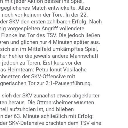
 mit jeder Aktion besser ins Spiel,
sgeglichenes Match entwickelte. Allzu
 noch vor keinem der Tore. In der 22.
 der SKV den ersten zählbaren Erfolg. Nach
ig vorgespielten Angriff vollendete
Flanke ins Tor des TSV. Die jedoch ließen
ren und glichen nur 4 Minuten später aus.
 sich ein im Mittelfeld umkämpftes Spiel,
er Fehler die jeweils andere Mannschaft
 jedoch zu Toren. Erst kurz vor der
das Heimteam: Petru-Ionut Vasilache
achsetzen der SKV-Offensive mit
nerischen Tor zur 2:1-Pausenführung.
e sich der SKV zunächst etwas abgeklärter
inten heraus. Die Ottmarsheimer wussten
nell aufzuholen ist, und blieben
n der 63. Minute schließlich mit Erfolg:
der SKV-Defensive brachten dem TSV eine