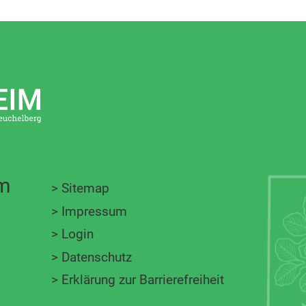
im
>
Sitemap
>
Impressum
>
Login
>
Datenschutz
>
Erklärung zur Barrierefreiheit