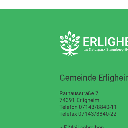
Gemeinde Erlighe
Rathausstraße 7
74391 Erligheim
Telefon 07143/8840-11
Telefax 07143/8840-22
>
E-Mail schreiben