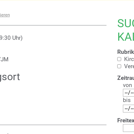
ieren
SU
KA
9:30 Uhr)
Rubrik
Kir
VJM
Ver
gsort
Zeitra
von
bis
Freitex