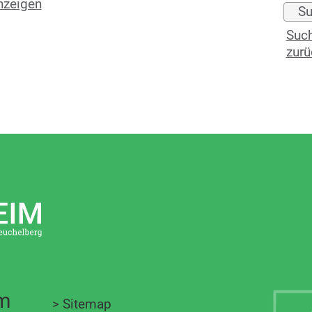
nzeigen
Such
zurü
im
>
Sitemap