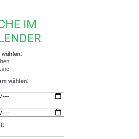
CHE IM
LENDER
 wählen:
chen
eine
um wählen:
t: