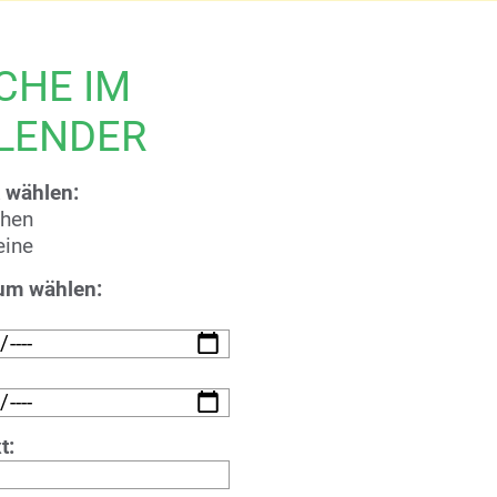
CHE IM
LENDER
 wählen:
chen
eine
um wählen:
t: