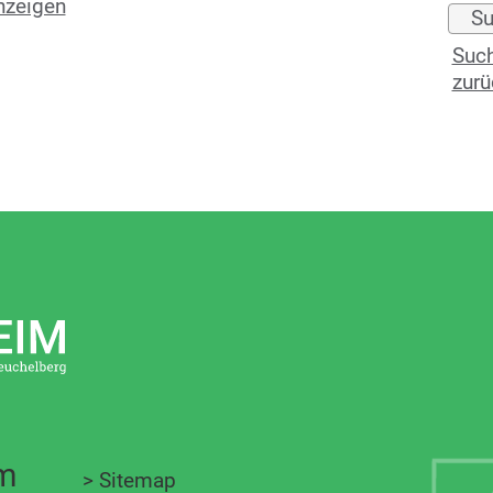
nzeigen
Such
zurü
im
>
Sitemap