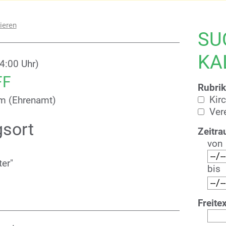
ieren
SU
KA
4:00 Uhr)
FF
Rubrik
Kir
eim (Ehrenamt)
Ver
gsort
Zeitra
von
er"
bis
Freitex