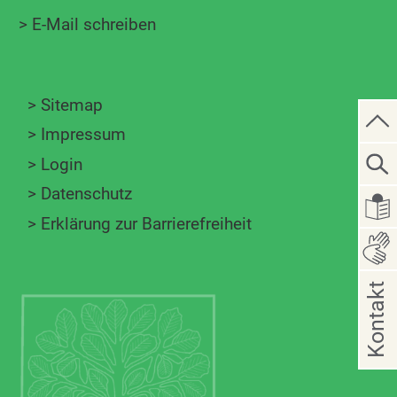
>
E-Mail schreiben
>
Sitemap
>
Impressum
>
Login
>
Datenschutz
>
Erklärung zur Barrierefreiheit
Kontakt