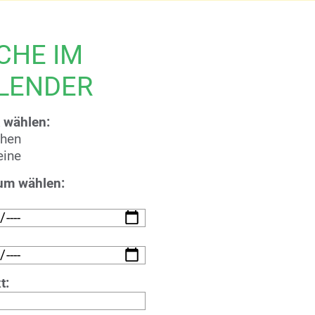
CHE IM
LENDER
 wählen:
chen
eine
um wählen:
t: