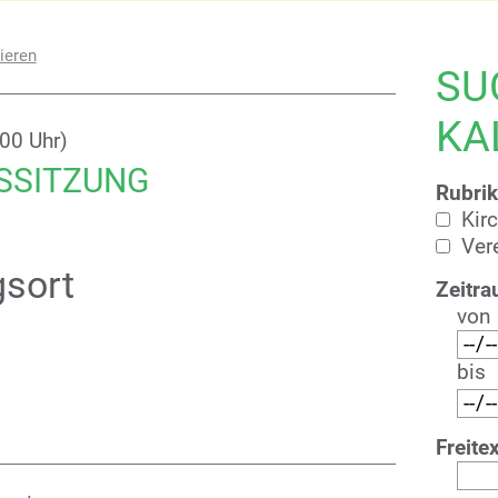
ieren
SU
KA
:00 Uhr)
SSITZUNG
Rubrik
Kir
Ver
gsort
Zeitra
von
s
bis
Freitex