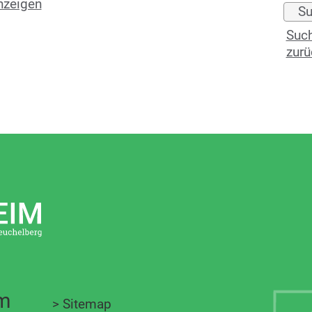
nzeigen
Such
zurü
im
>
Sitemap